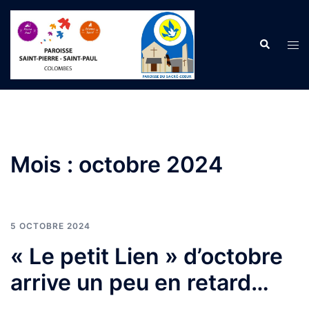
Aller
au
Recherche
contenu
Ouvr
le
men
Mois :
octobre 2024
5 OCTOBRE 2024
« Le petit Lien » d’octobre
arrive un peu en retard…