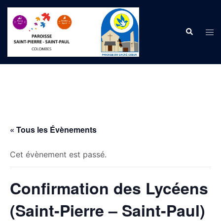
Aller
au
Recherche
contenu
Ouvr
le
men
« Tous les Évènements
Cet évènement est passé.
Confirmation des Lycéens
(Saint-Pierre – Saint-Paul)