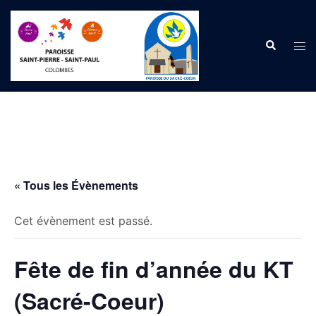
Aller
au
Recherche
contenu
Ouvr
le
men
« Tous les Évènements
Cet évènement est passé.
Fête de fin d’année du KT
(Sacré-Coeur)