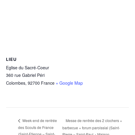
LIEU
Eglise du Sacré-Coeur
360 rue Gabriel Péri
Colombes
,
92700
France
+ Google Map
Messe de rentrée des 2 clochers +
Week-end de rentrée
des Scouts de France
barbecue + forum paroissial (Saint-
(Saint-Etienne – Saint-
Pierre – Saint-Paul + Maison