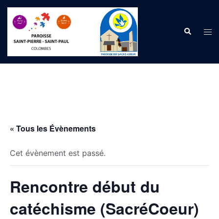
Aller
au
Recherche
contenu
Ouvr
le
men
« Tous les Évènements
Cet évènement est passé.
Rencontre début du
catéchisme (SacréCoeur)