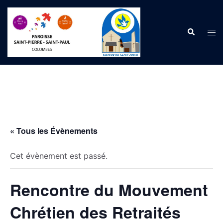
Aller
au
Recherche
contenu
Ouvr
le
men
« Tous les Évènements
Cet évènement est passé.
Rencontre du Mouvement
Chrétien des Retraités