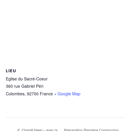
LIEU
Eglise du Sacré-Coeur
360 rue Gabriel Péri
Colombes
,
92700
France
+ Google Map
Préparation Première Communion
Chanté Nwel – avec la