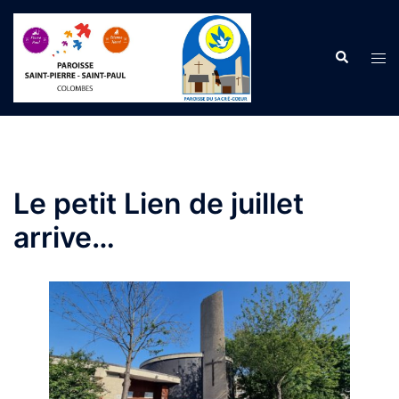
Aller
au
Recherche
contenu
Ouvr
le
men
Le petit Lien de juillet
arrive…